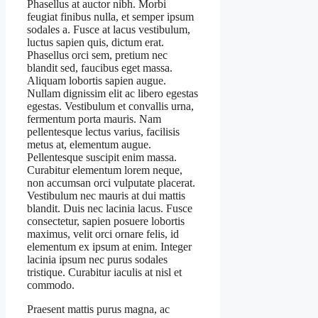
Phasellus at auctor nibh. Morbi
feugiat finibus nulla, et semper ipsum
sodales a. Fusce at lacus vestibulum,
luctus sapien quis, dictum erat.
Phasellus orci sem, pretium nec
blandit sed, faucibus eget massa.
Aliquam lobortis sapien augue.
Nullam dignissim elit ac libero egestas
egestas. Vestibulum et convallis urna,
fermentum porta mauris. Nam
pellentesque lectus varius, facilisis
metus at, elementum augue.
Pellentesque suscipit enim massa.
Curabitur elementum lorem neque,
non accumsan orci vulputate placerat.
Vestibulum nec mauris at dui mattis
blandit. Duis nec lacinia lacus. Fusce
consectetur, sapien posuere lobortis
maximus, velit orci ornare felis, id
elementum ex ipsum at enim. Integer
lacinia ipsum nec purus sodales
tristique. Curabitur iaculis at nisl et
commodo.
Praesent mattis purus magna, ac