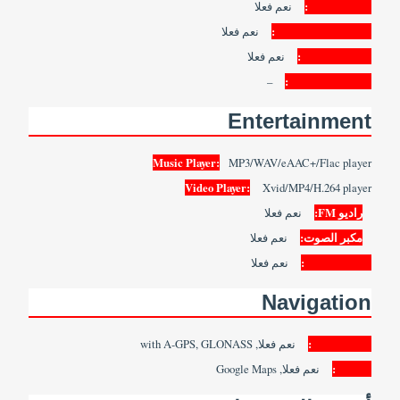
SMS/MMS:
نعم فعلا
Instant Messaging:
نعم فعلا
Push Emails:
نعم فعلا
–
Email Protocol:
Entertainment
Music Player:
MP3/WAV/eAAC+/Flac player
Video Player:
Xvid/MP4/H.264 player
راديو FM:
نعم فعلا
مكبر الصوت:
نعم فعلا
3.5mm Jack:
نعم فعلا
Navigation
Navigation:
نعم فعلا, with A-GPS, GLONASS
Maps:
نعم فعلا, Google Maps