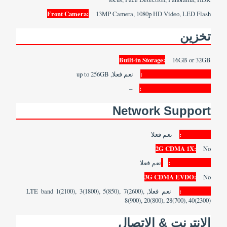
Front Camera:
13MP Camera, 1080p HD Video, LED Flash
تخزين
Built-in Storage:
16GB or 32GB
Memory Card Support:
نعم فعلا, up to 256GB
–
Bundled Cloud Storage:
Network Support
2G GSM:
نعم فعلا
2G CDMA 1X:
No
3G WCDMA:
نعم فعلا
3G CDMA EVDO:
No
4G LTE:
نعم فعلا, LTE band 1(2100), 3(1800), 5(850), 7(2600),
8(900), 20(800), 28(700), 40(2300)
الإنترنت & الاتصال