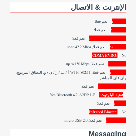
الإنترنت & الاتصال
GPRS:
نعم فعلا
EDGE:
نعم فعلا
3G/WCDMA/HSPA:
نعم فعلا
HSPA+:
نعم فعلا, up to 42.2 Mbps
CDMA EVDO:
No
4G LTE:
نعم فعلا, up to 150 Mbps
WLAN:
نعم فعلا, Wi-Fi 802.11 أ / ب / ز / ن / و, النطاق المزدوج,
واي فاي المباشر
Wi-Fi Hotspot:
نعم فعلا
تقنية البلوتوث:
Yes Bluetooth 4.2, A2DP, LE
NFC:
نعم فعلا
Infrared Blaster:
No
USB Port:
نعم فعلا, micro USB 2.0
Messaging