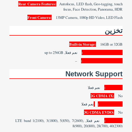
Rear Camera Features:
Autofocus, LED flash, Geo-tagging, touch
focus, Face Detection, Panorama, HDR
Front Camera:
13MP Camera, 1080p HD Video, LED Flash
تخزين
Built-in Storage:
16GB or 32GB
Memory Card Support:
نعم فعلا, up to 256GB
–
Bundled Cloud Storage:
Network Support
2G GSM:
نعم فعلا
2G CDMA 1X:
No
3G WCDMA:
نعم فعلا
3G CDMA EVDO:
No
4G LTE:
نعم فعلا, LTE band 1(2100), 3(1800), 5(850), 7(2600),
8(900), 20(800), 28(700), 40(2300)