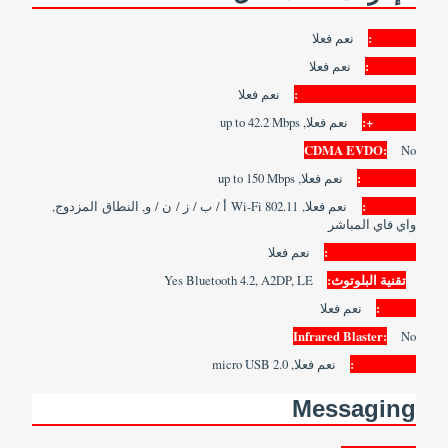
GPRS:
نعم فعلا
EDGE:
نعم فعلا
3G/WCDMA/HSPA:
نعم فعلا
HSPA+:
نعم فعلا, up to 42.2 Mbps
CDMA EVDO:
No
4G LTE:
نعم فعلا, up to 150 Mbps
WLAN:
نعم فعلا, Wi-Fi 802.11 أ / ب / ز / ن / و, النطاق المزدوج,
واي فاي المباشر
Wi-Fi Hotspot:
نعم فعلا
تقنية البلوتوث:
Yes Bluetooth 4.2, A2DP, LE
NFC:
نعم فعلا
Infrared Blaster:
No
USB Port:
نعم فعلا, micro USB 2.0
Messaging