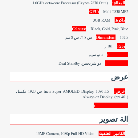
المعالج:
1.6GHz octa-core Processor (Exynos 7870 Octa)
GPU:
Mali-T830 MP2
ذاكرة:
3GB RAM
Colours:
Black, Gold, Pink, Blue
152.5 س 74.8 س 8 مم
Dimension:
وزن:
181 ز
SIM Type:
نانو سيم
SIM Count:
ذو شريحتين, Dual Standby
عرض
عرض:
5.5-inch Super AMOLED Display, 1080 س 1920 بكسل
(401 ppi), Always on Display
–
Screen Protection:
الة تصوير
الكاميرا الخلفية:
13MP Camera, 1080p Full HD Video