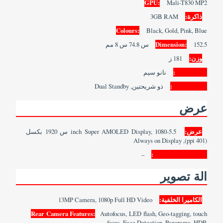
GPU:
Mali-T830 MP2
ذاكرة:
3GB RAM
Colours:
Black, Gold, Pink, Blue
152.5 س 74.8 س 8 مم
Dimension:
وزن:
181 ز
SIM Type:
نانو سيم
SIM Count:
ذو شريحتين, Dual Standby
عرض
عرض:
5.5-inch Super AMOLED Display, 1080 س 1920 بكسل
(401 ppi), Always on Display
–
Screen Protection:
الة تصوير
الكاميرا الخلفية:
13MP Camera, 1080p Full HD Video
Rear Camera Features:
Autofocus, LED flash, Geo-tagging, touch
focus, Face Detection, Panorama, HDR