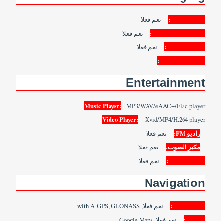
SMS/MMS:
نعم فعلا
Instant Messaging:
نعم فعلا
Push Emails:
نعم فعلا
–
Email Protocol:
Entertainment
Music Player:
MP3/WAV/eAAC+/Flac player
Video Player:
Xvid/MP4/H.264 player
راديو FM:
نعم فعلا
مكبر الصوت:
نعم فعلا
3.5mm Jack:
نعم فعلا
Navigation
Navigation:
نعم فعلا, with A-GPS, GLONASS
Maps:
نعم فعلا, Google Maps