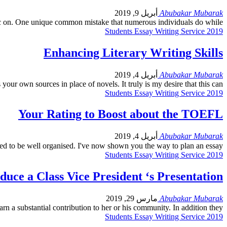
Abubakar Mubarak
أبريل 9, 2019
c on
.
One unique common mistake that numerous individuals do while
Students Essay Writing Service
2019
Enhancing Literary Writing Skills
Abubakar Mubarak
أبريل 4, 2019
as your own sources in place of novels
.
It truly is my desire that this can
Students Essay Writing Service
2019
Your Rating to Boost about the TOEFL
Abubakar Mubarak
أبريل 4, 2019
eed to be well organised
.
I've now shown you the way to plan an essay
Students Essay Writing Service
2019
uce a Class Vice President ‘s Presentation
Abubakar Mubarak
مارس 29, 2019
rn a substantial contribution to her or his community
.
In addition they
Students Essay Writing Service
2019