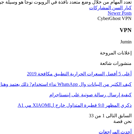
تعدد المهام من خلال وضع متعدد نافذة في الروبوت نوجا هو وسيلة ج
كبار السن المشاركات
Newer Posts
CyberGhost VPN
VPN
Jumin
إعلانات المروحة
منشورات شائعة
أعلى 5 أفضل السعرات الحرارية التطبيق مكافحة 2019
كيف الكثير من البيانات وال WhatsApp نداء استخدام? ذلك يعتمد وهنا…
كيفية إرسال رسالة صوتية على إينستاجرام
ذكري المظهر 9.0 فطيرة المتداول خارج لXIAOMI مي A1
السابق
التالى
1 من 33
نحن قصة
أحدث المراجعات