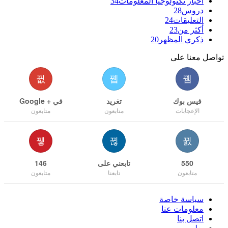
أخبار تكنولوجيا المعلومات
34
دروس
28
التعليقات
24
أكثر من
23
ذكري المظهر
20
تواصل معنا على
فيس بوك
تغريد
في + Google
الإعجابات
متابعون
متابعون
550
تابعني على
146
متابعون
تابعنا
متابعون
سياسة خاصة
معلومات عنا
اتصل بنا