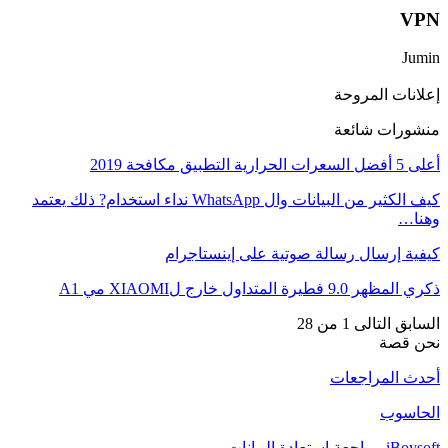
VPN
Jumin
إعلانات المروحة
منشورات شائعة
أعلى 5 أفضل السعرات الحرارية التطبيق مكافحة 2019
كيف الكثير من البيانات وال WhatsApp نداء استخدام? ذلك يعتمد
وهنا…
كيفية إرسال رسالة صوتية على إينستاجرام
ذكري المظهر 9.0 فطيرة المتداول خارج لXIAOMI مي A1
السابق
التالى
1 من 28
نحن قصة
أحدث المراجعات
الحاسوب
iBoysoft مراجعة استعادة البيانات