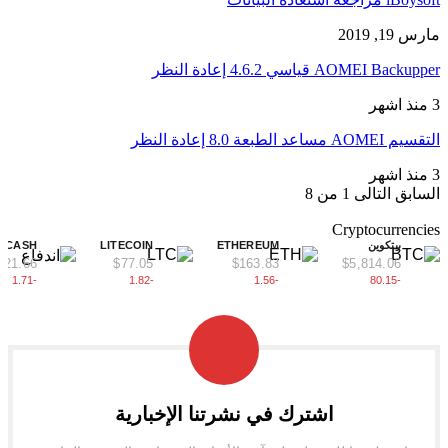
مارس 19, 2019
AOMEI Backupper قياسي 4.6.2 إعادة النظر
3 منذ اشهر
التقسيم AOMEI مساعد الطبعة 8.0 إعادة النظر
3 منذ اشهر
السابق
التالى
1 من 8
Cryptocurrencies
بيتكوين
ETHEREUM
LITECOIN
ALCASH
121.66
$77.05
$163.83
$5,814.06
-1.71
-1.82
-1.56
-80.15
اشترك في نشرتنا الإخبارية