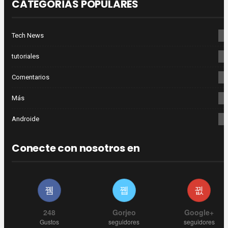
CATEGORÍAS POPULARES
Tech News
3
tutoriales
2
Comentarios
2
Más
2
Androide
2
Conecte con nosotros en
248
Gorjeo
Google+
Gustos
seguidores
seguidores