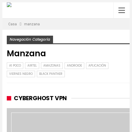
Casa
manzana
Navegación Categoría
Manzana
A1 POCO
AIRTEL
AMAZONAS
ANDROIDE
APLICACIÓN
VIERNES NEGRO
BLACK PANTHER
CYBERGHOST VPN