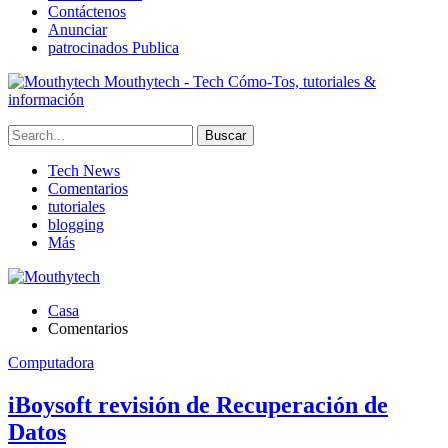
Contáctenos
Anunciar
patrocinados Publica
Mouthytech - Tech Cómo-Tos, tutoriales &
información
Tech News
Comentarios
tutoriales
blogging
Más
Casa
Comentarios
Computadora
iBoysoft revisión de Recuperación de
Datos