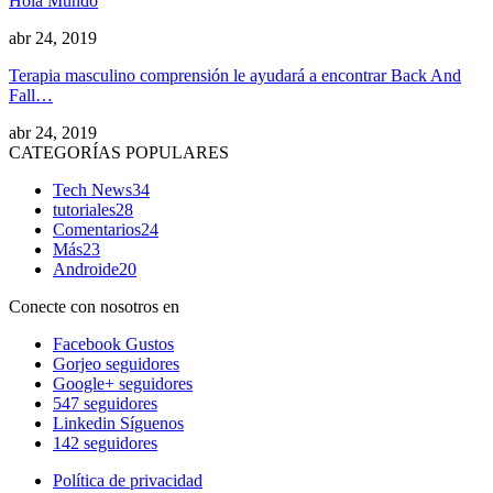
Hola Mundo
abr 24, 2019
Terapia masculino comprensión le ayudará a encontrar Back And
Fall…
abr 24, 2019
CATEGORÍAS POPULARES
Tech News
34
tutoriales
28
Comentarios
24
Más
23
Androide
20
Conecte con nosotros en
Facebook
Gustos
Gorjeo
seguidores
Google+
seguidores
547
seguidores
Linkedin
Síguenos
142
seguidores
Política de privacidad