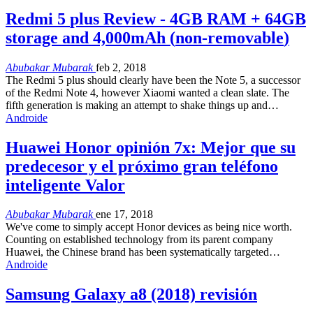
Redmi
5
plus Review
- 4GB RAM + 64
GB
storage and 4,000mAh
(
non-removable
)
Abubakar Mubarak
feb 2, 2018
The Redmi
5
plus should clearly have been the Note
5,
a successor
of the Redmi Note
4,
however Xiaomi wanted a clean slate
.
The
fifth generation is making an attempt to shake things up and
…
Androide
Huawei Honor opinión 7x: Mejor que su
predecesor y el próximo gran teléfono
inteligente Valor
Abubakar Mubarak
ene 17, 2018
We've come to simply accept Honor devices as being nice worth
.
Counting on established technology from its parent company
Huawei
,
the Chinese brand has been systematically targeted
…
Androide
Samsung Galaxy a8 (2018) revisión