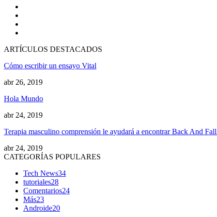
ARTÍCULOS DESTACADOS
Cómo escribir un ensayo Vital
abr 26, 2019
Hola Mundo
abr 24, 2019
Terapia masculino comprensión le ayudará a encontrar Back And Fa
abr 24, 2019
CATEGORÍAS POPULARES
Tech News
34
tutoriales
28
Comentarios
24
Más
23
Androide
20