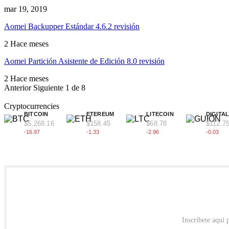
mar 19, 2019
Aomei Backupper Estándar 4.6.2 revisión
2 Hace meses
Aomei Partición Asistente de Edición 8.0 revisión
2 Hace meses
Anterior
Siguiente
1 de 8
Cryptocurrencies
BITCOIN
ETEREUM
LITECOIN
DIGITA
$5,268.16
$158.45
$68.78
$112.7
-16.97
-1.33
-2.96
-0.03
Inscríbete aquí 