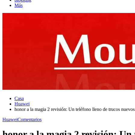
Más
Casa
Huawei
honor a la magia 2 revisión: Un teléfono lleno de trucos nuevos
Huawei
Comentarios
honor a la magia 2 revisión: Un 