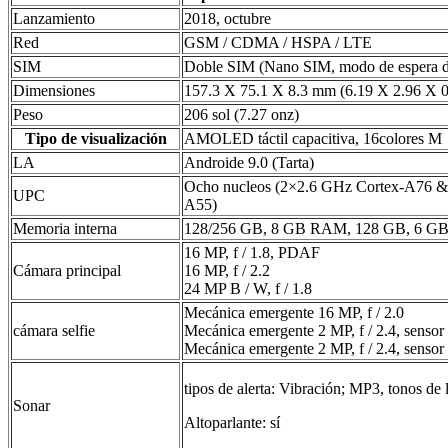
Lanzamiento
2018, octubre
Red
GSM / CDMA / HSPA / LTE
SIM
Doble SIM (Nano SIM, modo de espera d
Dimensiones
157.3 X 75.1 X 8.3 mm (6.19 X 2.96 X 0
Peso
206 sol (7.27 onz)
Tipo de visualización
AMOLED táctil capacitiva, 16colores M
LA
Androide 9.0 (Tarta)
Ocho nucleos (2×2.6 GHz Cortex-A76 &
UPC
A55)
Memoria interna
128/256 GB, 8 GB RAM, 128 GB, 6 
16 MP, f / 1.8, PDAF
Cámara principal
16 MP, f / 2.2
24 MP B / W, f / 1.8
Mecánica emergente 16 MP, f / 2.0
cámara selfie
Mecánica emergente 2 MP, f / 2.4, sensor
Mecánica emergente 2 MP, f / 2.4, sensor
tipos de alerta: Vibración; MP3, tonos d
Sonar
Altoparlante: sí