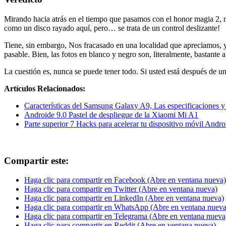
Mirando hacia atrás en el tiempo que pasamos con el honor magia 2, n
como un disco rayado aquí, pero… se trata de un control deslizante!
Tiene, sin embargo, Nos fracasado en una localidad que apreciamos, y
pasable. Bien, las fotos en blanco y negro son, literalmente, bastante 
La cuestión es, nunca se puede tener todo. Si usted está después de un
Artículos Relacionados:
Características del Samsung Galaxy A9, Las especificaciones y
Androide 9.0 Pastel de despliegue de la Xiaomi Mi A1
Parte superior 7 Hacks para acelerar tu dispositivo móvil Andro
Compartir este:
Haga clic para compartir en Facebook (Abre en ventana nueva)
Haga clic para compartir en Twitter (Abre en ventana nueva)
Haga clic para compartir en LinkedIn (Abre en ventana nueva)
Haga clic para compartir en WhatsApp (Abre en ventana nueva
Haga clic para compartir en Telegrama (Abre en ventana nueva
Haga clic para compartir en Reddit (Abre en ventana nueva)