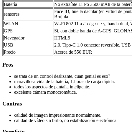
Batería
No extraíble Li-Po 3500 mAh de la baterí
Face ID, huella dactilar (en virtud de pan
sensores
Brújula
WLAN
Wi-Fi 802.11 a / b / g / n / y, banda dual,
GPS
Sí, con doble banda de A-GPS, GLO
Navegador
HTML5
USB
2.0, Tipo-C 1.0 conector reversible, U
Precio
Acerca de 550 EUR
Pros
se trata de un control deslizante, cuan genial es eso?
maravillosa vida de la batería, 1-horas de carga rápida.
todos los aspectos de pantalla inteligente.
excelente cámara monocromática.
Contras
calidad de imagen impresionante normalmente.
calidad de vídeo sin brillo, no estabilización electrónica.
Veredicto