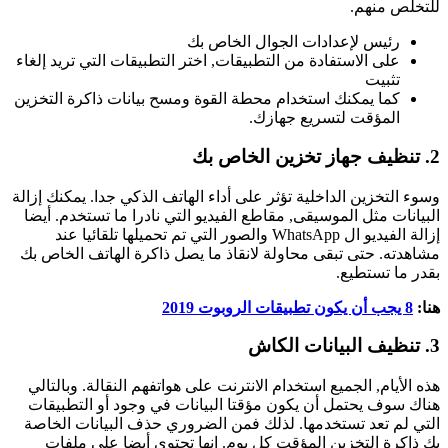
للتخلص منهم.
رئيس لإعدادات الجوال الخاص بك
على الاستفادة من التطبيقات, اختر التطبيقات التي تريد إلغاء
تثبيت
كما يمكنك استخدام محطة القوة ومسح بيانات ذاكرة التخزين
المؤقت لتسريع جهازك.
2. تنظيف جهاز تخزين الخاص بك
وسوء التخزين الداخلية تؤثر على أداء الهاتف الذكي جدا. يمكنك إزالة
البيانات مثل الموسيقى, مقاطع الفيديو التي نادرا ما تستخدم. أيضا
إزالة الفيديو ال WhatsApp والصور التي تم تحميلها تلقائيا عند
مشاهدته. حتى تبقى محاولة لانقاذ ما يصل ذاكرة الهاتف الخاص بك
بقدر ما تستطيع.
هنا:
8 يجب أن يكون تطبيقات الروبوت 2019
3. تنظيف البيانات الكاش
هذه الأيام, الجميع استخدام الانترنت على هواتفهم النقالة. وبالتالي
هناك سوف يحتمل أن يكون مؤقتا البيانات في وجود أو التطبيقات
التي لم تعد تستخدمها. لذلك فمن الضروري حذف البيانات الخاصة
بك ذاكرة التخزين المؤقت كل يوم. انها تحتوي أيضا على ملفات