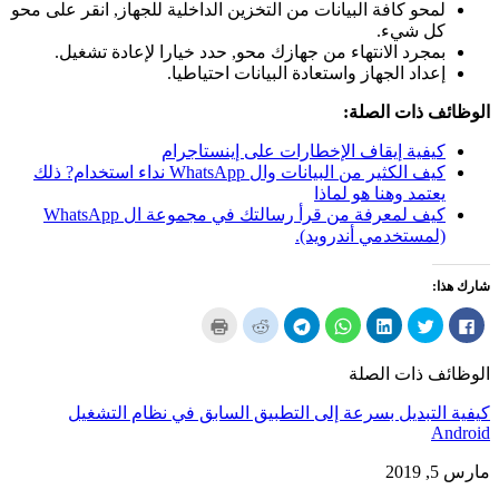
لمحو كافة البيانات من التخزين الداخلية للجهاز, انقر على محو
كل شيء.
بمجرد الانتهاء من جهازك محو, حدد خيارا لإعادة تشغيل.
إعداد الجهاز واستعادة البيانات احتياطيا.
الوظائف ذات الصلة:
كيفية إيقاف الإخطارات على إينستاجرام
كيف الكثير من البيانات وال WhatsApp نداء استخدام? ذلك
يعتمد وهنا هو لماذا
كيف لمعرفة من قرأ رسالتك في مجموعة ال WhatsApp
(لمستخدمي أندرويد).
شارك هذا:
انقر
انقر
انقر
انقر
انقر
انقر
انقر
لمشاركة
لمشاركة
لمشاركة
لمشاركة
لمشاركة
لسهم
لطباعة
في
على
على
على
على
إلى
(يفتح
الفيسبوك
تويتر
LinkedIn
ال
برقية
صديق
في
الوظائف ذات الصلة
(يفتح
(يفتح
(يفتح
WhatsApp
(يفتح
(يفتح
نافذة
في
في
في
(يفتح
في
في
جديدة)
نافذة
نافذة
نافذة
في
نافذة
نافذة
كيفية التبديل بسرعة إلى التطبيق السابق في نظام التشغيل
جديدة)
جديدة)
جديدة)
نافذة
جديدة)
جديدة)
جديدة)
Android
مارس 5, 2019