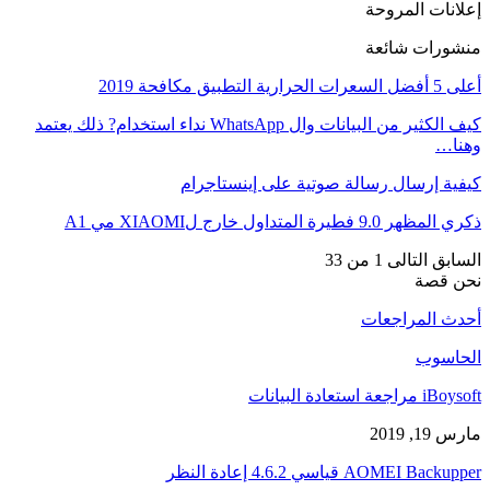
إعلانات المروحة
منشورات شائعة
أعلى 5 أفضل السعرات الحرارية التطبيق مكافحة 2019
كيف الكثير من البيانات وال WhatsApp نداء استخدام? ذلك يعتمد
وهنا…
كيفية إرسال رسالة صوتية على إينستاجرام
ذكري المظهر 9.0 فطيرة المتداول خارج لXIAOMI مي A1
السابق
التالى
1 من 33
نحن قصة
أحدث المراجعات
الحاسوب
iBoysoft مراجعة استعادة البيانات
مارس 19, 2019
AOMEI Backupper قياسي 4.6.2 إعادة النظر