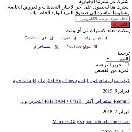
اشترك في نشرتنا الإخبارية
اشترك هنا للحصول على آخر الأخبار, التحديثات والعروض الخاصة
وتسليمها مباشرة إلى صندوق البريد الوارد الخاص بك.
الاشتراك
يمكنك إلغاء الاشتراك في أي وقت
فيس بوك
تغريد
في + Google
موقع YouTube
إينستاجرام
ترجمة
تحرير الترجمة
المزيد من القصص
كيفية مزامنة اي فون لباد مع AnyTrans لدائرة الرقابة الداخلية
فبراير 6, 2019
Redmi 5 استعراض أكثر - 4GB RAM + 64GB التخزين و…
فبراير 2, 2018
Man dies Guy’s good action becomes sad
أبريل 18, 2019