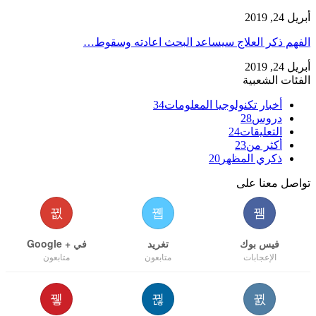
أبريل 24, 2019
الفهم ذكر العلاج سيساعد البحث اعادته وسقوط…
أبريل 24, 2019
الفئات الشعبية
أخبار تكنولوجيا المعلومات
34
دروس
28
التعليقات
24
أكثر من
23
ذكري المظهر
20
تواصل معنا على
فيس بوك
تغريد
في + Google
الإعجابات
متابعون
متابعون