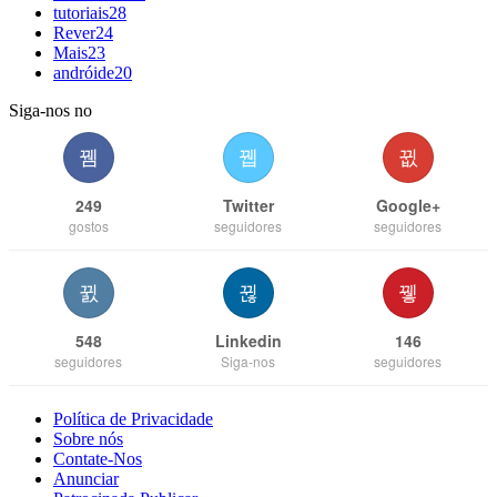
tutoriais
28
Rever
24
Mais
23
andróide
20
Siga-nos no
249
Twitter
Google+
gostos
seguidores
seguidores
548
Linkedin
146
seguidores
Siga-nos
seguidores
Política de Privacidade
Sobre nós
Contate-Nos
Anunciar