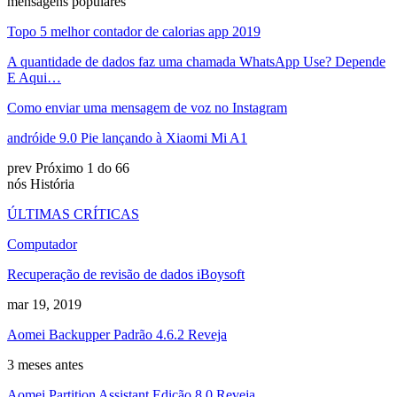
mensagens populares
Topo 5 melhor contador de calorias app 2019
A quantidade de dados faz uma chamada WhatsApp Use? Depende
E Aqui…
Como enviar uma mensagem de voz no Instagram
andróide 9.0 Pie lançando à Xiaomi Mi A1
prev
Próximo
1 do 66
nós História
ÚLTIMAS CRÍTICAS
Computador
Recuperação de revisão de dados iBoysoft
mar 19, 2019
Aomei Backupper Padrão 4.6.2 Reveja
3 meses antes
Aomei Partition Assistant Edição 8.0 Reveja