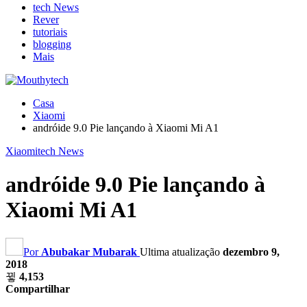
tech News
Rever
tutoriais
blogging
Mais
Casa
Xiaomi
andróide 9.0 Pie lançando à Xiaomi Mi A1
Xiaomi
tech News
andróide 9.0 Pie lançando à
Xiaomi Mi A1
Por
Abubakar Mubarak
Ultima atualização
dezembro 9,
2018
4,153
Compartilhar