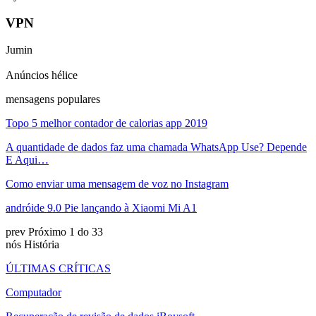
VPN
Jumin
Anúncios hélice
mensagens populares
Topo 5 melhor contador de calorias app 2019
A quantidade de dados faz uma chamada WhatsApp Use? Depende
E Aqui…
Como enviar uma mensagem de voz no Instagram
andróide 9.0 Pie lançando à Xiaomi Mi A1
prev
Próximo
1 do 33
nós História
ÚLTIMAS CRÍTICAS
Computador