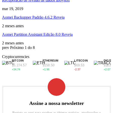
Recuperação de revisão de dados iBoysoft
mar 19, 2019
Aomei Backupper Padrão 4.6.2 Reveja
2 meses antes
Aomei Partition Assistant Edição 8.0 Reveja
2 meses antes
prev
Próximo
1 do 8
Cryptocurrencies
BITCOIN
ETHEREUM
LITECOIN
DIGIT
$5,274.57
$158.50
$69.53
$113.
+34.74
+1.96
-2.37
+2.07
Assine a nossa newsletter
Registe-se aqui para receber as últimas notícias, atualizações e