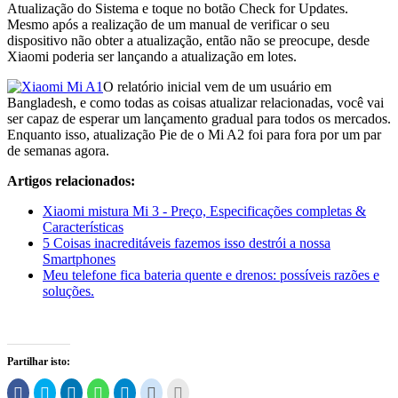
Atualização do Sistema e toque no botão Check for Updates.
Mesmo após a realização de um manual de verificar o seu
dispositivo não obter a atualização, então não se preocupe, desde
Xiaomi poderia ser lançando a atualização em lotes.
O relatório inicial vem de um usuário em
Bangladesh, e como todas as coisas atualizar relacionadas, você vai
ser capaz de esperar um lançamento gradual para todos os mercados.
Enquanto isso, atualização Pie de o Mi A2 foi para fora por um par
de semanas agora.
Artigos relacionados:
Xiaomi mistura Mi 3 - Preço, Especificações completas &
Características
5 Coisas inacreditáveis ​​fazemos isso destrói a nossa
Smartphones
Meu telefone fica bateria quente e drenos: possíveis razões e
soluções.
Partilhar isto:
Clique
Carregue
Clique
Clique
Clique
Carregue
Carregue