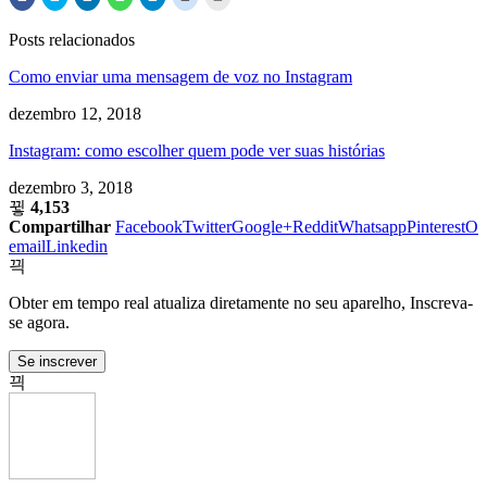
para
aqui
para
para
para
aqui
aqui
partilhar
para
partilhar
compartilhar
compartilhar
para
para
no
partilhar
no
no
no
partilhar
imprimir
Posts relacionados
Facebook
no
LinkedIn
WhatsApp
Telegram
no
(Abre
(Abre
Twitter
(Abre
(Abre
(Abre
Reddit
em
em
(Abre
em
em
em
(Abre
uma
Como enviar uma mensagem de voz no Instagram
uma
em
uma
uma
uma
em
nova
nova
uma
nova
nova
nova
uma
janela)
janela)
nova
janela)
janela)
janela)
nova
dezembro 12, 2018
janela)
janela)
Instagram: como escolher quem pode ver suas histórias
dezembro 3, 2018
4,153
Compartilhar
Facebook
Twitter
Google+
Reddit
Whatsapp
Pinterest
O
email
Linkedin
Obter em tempo real atualiza diretamente no seu aparelho, Inscreva-
se agora.
Se inscrever