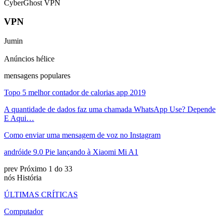
CyberGhost VPN
VPN
Jumin
Anúncios hélice
mensagens populares
Topo 5 melhor contador de calorias app 2019
A quantidade de dados faz uma chamada WhatsApp Use? Depende
E Aqui…
Como enviar uma mensagem de voz no Instagram
andróide 9.0 Pie lançando à Xiaomi Mi A1
prev
Próximo
1 do 33
nós História
ÚLTIMAS CRÍTICAS
Computador