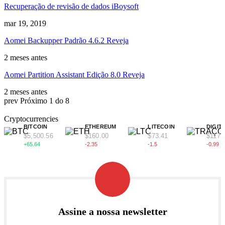
Recuperação de revisão de dados iBoysoft
mar 19, 2019
Aomei Backupper Padrão 4.6.2 Reveja
2 meses antes
Aomei Partition Assistant Edição 8.0 Reveja
2 meses antes
prev
Próximo
1 do 8
Cryptocurrencies
BITCOIN
ETHEREUM
LITECOIN
DIGIT
$5,500.56
$160.00
$73.41
$117.
+65.64
-2.35
-1.5
-0.99
Assine a nossa newsletter