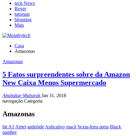
tech News
Rever
tutoriais
blogging
Mais
Casa
Amazonas
Amazonas
5 Fatos surpreendentes sobre da Amazon
New Caixa Menos Supermercado
Abubakar Mubarak
Jan 31, 2018
navegação Categoria
Amazonas
bit A1
Airtel
andróide
Aplicativo
maçã
Sexta-feira preta
Black
panther