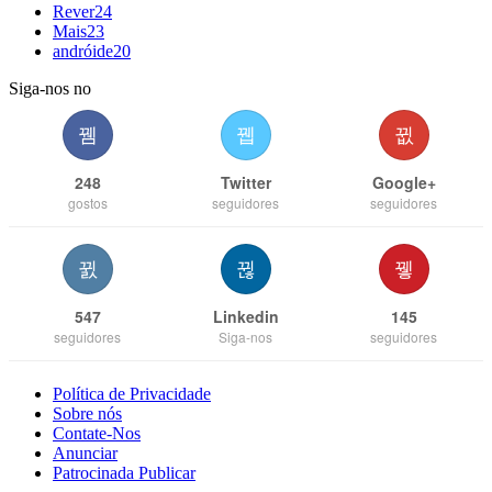
Rever
24
Mais
23
andróide
20
Siga-nos no
248
Twitter
Google+
gostos
seguidores
seguidores
547
Linkedin
145
seguidores
Siga-nos
seguidores
Política de Privacidade
Sobre nós
Contate-Nos
Anunciar
Patrocinada Publicar