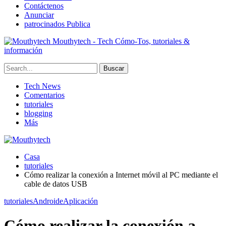
Contáctenos
Anunciar
patrocinados Publica
Mouthytech - Tech Cómo-Tos, tutoriales &
información
Tech News
Comentarios
tutoriales
blogging
Más
Casa
tutoriales
Cómo realizar la conexión a Internet móvil al PC mediante el
cable de datos USB
tutoriales
Androide
Aplicación
Cómo realizar la conexión a