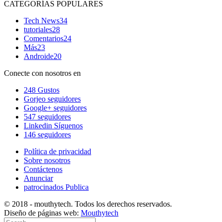
CATEGORÍAS POPULARES
Tech News
34
tutoriales
28
Comentarios
24
Más
23
Androide
20
Conecte con nosotros en
248
Gustos
Gorjeo
seguidores
Google+
seguidores
547
seguidores
Linkedin
Síguenos
146
seguidores
Política de privacidad
Sobre nosotros
Contáctenos
Anunciar
patrocinados Publica
© 2018 - mouthytech. Todos los derechos reservados.
Diseño de páginas web:
Mouthytech