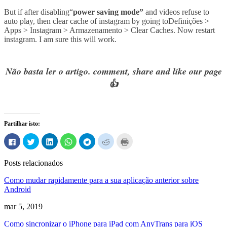
But if after disabling
“
power saving mode
”
and videos refuse to
auto play
,
then clear cache of instagram by going to
Definições >
Apps
> Instagram > Armazenamento >
Clear Caches
.
Now restart
instagram
.
I am sure this will work.
Não basta ler o artigo.
comment
,
share and like our page
👍
Partilhar isto:
Clique
Carregue
Clique
Clique
Clique
Carregue
Carregue
para
aqui
para
para
para
aqui
aqui
partilhar
para
partilhar
compartilhar
compartilhar
para
para
no
partilhar
no
no
no
partilhar
imprimir
Posts relacionados
Facebook
no
LinkedIn
WhatsApp
Telegram
no
(Abre
(Abre
Twitter
(Abre
(Abre
(Abre
Reddit
em
em
(Abre
em
em
em
(Abre
uma
Como mudar rapidamente para a sua aplicação anterior sobre
uma
em
uma
uma
uma
em
nova
nova
uma
nova
nova
nova
uma
janela)
Android
janela)
nova
janela)
janela)
janela)
nova
janela)
janela)
mar 5, 2019
Como sincronizar o iPhone para iPad com AnyTrans para iOS