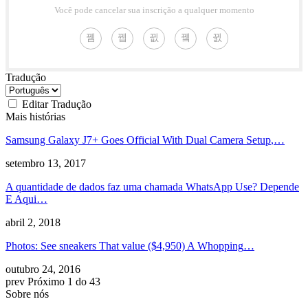
Você pode cancelar sua inscrição a qualquer momento
Tradução
Editar Tradução
Mais histórias
Samsung Galaxy J7+ Goes Official With Dual Camera Setup
,…
setembro 13, 2017
A quantidade de dados faz uma chamada WhatsApp Use? Depende
E Aqui…
abril 2, 2018
Photos
:
See sneakers That value
($4,950)
A Whopping
…
outubro 24, 2016
prev
Próximo
1 do 43
Sobre nós