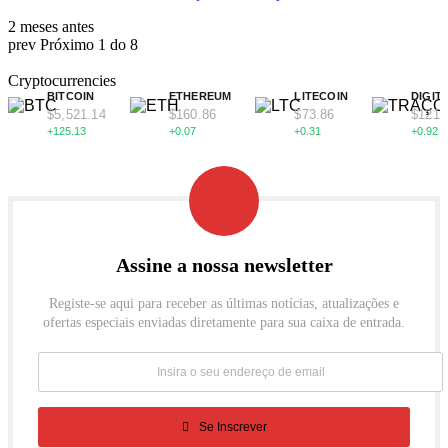
2 meses antes
prev
Próximo
1 do 8
Cryptocurrencies
BITCOIN
ETHEREUM
LITECOIN
DIGIT
$5,521.14
$160.86
$73.86
$121.
+125.13
+0.07
+0.31
+0.92
Assine a nossa newsletter
Registe-se aqui para receber as últimas notícias, atualizações e
ofertas especiais enviadas diretamente para sua caixa de entrada.
Se Inscrever