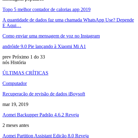
Topo 5 melhor contador de calorias app 2019
A quantidade de dados faz uma chamada WhatsApp Use? Depende
E Aqui…
Como enviar uma mensagem de voz no Instagram
andróide 9.0 Pie lançando à Xiaomi Mi A1
prev
Próximo
1 do 33
nós História
ÚLTIMAS CRÍTICAS
Computador
Recuperação de revisão de dados iBoysoft
mar 19, 2019
Aomei Backupper Padrão 4.6.2 Reveja
2 meses antes
Aomei Partition Assistant Edição 8.0 Reveja