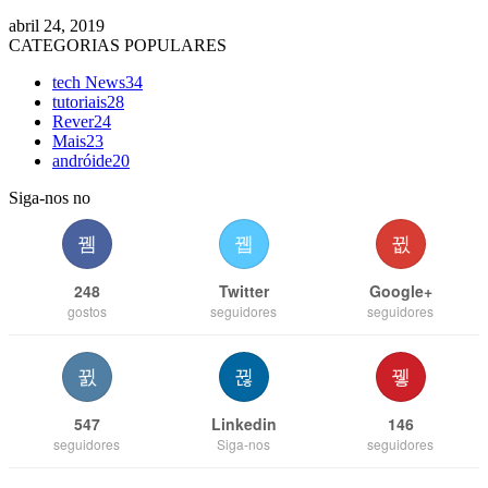
abril 24, 2019
CATEGORIAS POPULARES
tech News
34
tutoriais
28
Rever
24
Mais
23
andróide
20
Siga-nos no
248
Twitter
Google+
gostos
seguidores
seguidores
547
Linkedin
146
seguidores
Siga-nos
seguidores