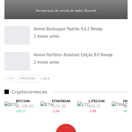
Recuperação de revisão de dados iBoysoft
Aomei Backupper Padrão 4.6.2 Reveja
2 meses antes
Aomei Partition Assistant Edição 8.0 Reveja
2 meses antes
PREV
PRÓXIMO
1 do 8
Cryptocurrencies
BITCOIN
ETHEREUM
LITECOIN
DIGI
$5,286.90
$158.99
$69.27
$113
+25.17
-1.04
-2.88
+0.92