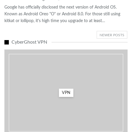
Google has officially disclosed the next version of Android OS
.
Known as Android Oreo
"O"
or Android
8.0.
For those still using
kitkat or lollipop
,
it's high time you upgrade to at least
…
NEWER POSTS
CyberGhost VPN
VPN