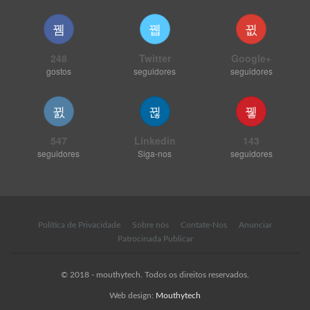
248
Twitter
Google+
gostos
seguidores
seguidores
547
Linkedin
143
seguidores
Siga-nos
seguidores
Política de Privacidade
Sobre nós
Contate-Nos
Anunciar
Patrocinada Publicar
© 2018 - mouthytech. Todos os direitos reservados.
Web design:
Mouthytech