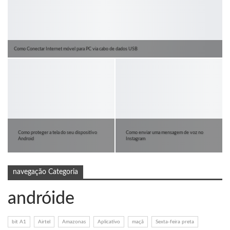
Como Conectar Internet móvel para PC via cabo de dados USB
Como proteger a tela do seu dispositivo
Como enviar uma mensagem de voz no
Android
Instagram
navegação Categoria
andróide
bit A1
Airtel
Amazonas
Aplicativo
maçã
Sexta-feira preta