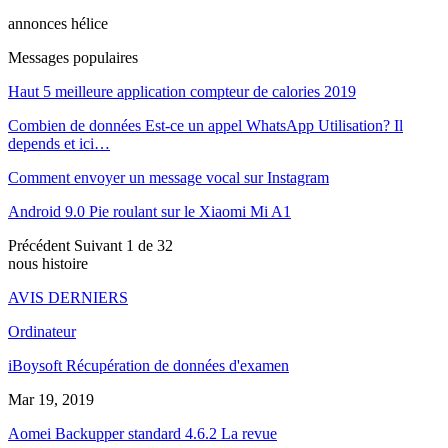
annonces hélice
Messages populaires
Haut 5 meilleure application compteur de calories 2019
Combien de données Est-ce un appel WhatsApp Utilisation? Il
depends et ici…
Comment envoyer un message vocal sur Instagram
Android 9.0 Pie roulant sur le Xiaomi Mi A1
Précédent
Suivant
1 de 32
nous histoire
AVIS DERNIERS
Ordinateur
iBoysoft Récupération de données d'examen
Mar 19, 2019
Aomei Backupper standard 4.6.2 La revue