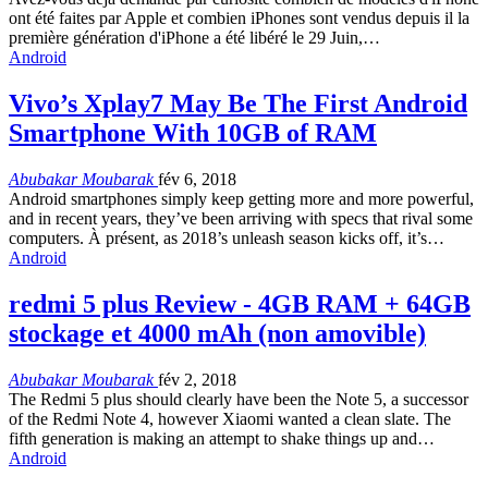
ont été faites par Apple et combien iPhones sont vendus depuis il la
première génération d'iPhone a été libéré le 29 Juin,…
Android
Vivo’s Xplay7 May Be The First Android
Smartphone With 10GB of RAM
Abubakar Moubarak
fév 6, 2018
Android smartphones simply keep getting more and more powerful
,
and in recent years
,
they’ve been arriving with specs that rival some
computers
. À présent,
as 2018’s unleash season kicks off
,
it’s
…
Android
redmi 5 plus Review - 4GB RAM + 64GB
stockage et 4000 mAh (non amovible)
Abubakar Moubarak
fév 2, 2018
The Redmi
5
plus should clearly have been the Note
5,
a successor
of the Redmi Note
4,
however Xiaomi wanted a clean slate
.
The
fifth generation is making an attempt to shake things up and
…
Android