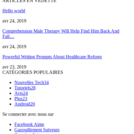
ARTICLES EN VEDETTE
Hello world
avr 24, 2019
Comprehension Male Therapy Will Help Find Him Back And
Fall
…
avr 24, 2019
Powerful Writing Prompts About Healthcare Reform
avr 23, 2019
CATÉGORIES POPULAIRES
Nouvelles Tech
34
Tutoriels
28
Avis
24
Plus
23
Android
20
Se connecter avec nous sur
Facebook
Aime
Gazouillement
Suiveurs