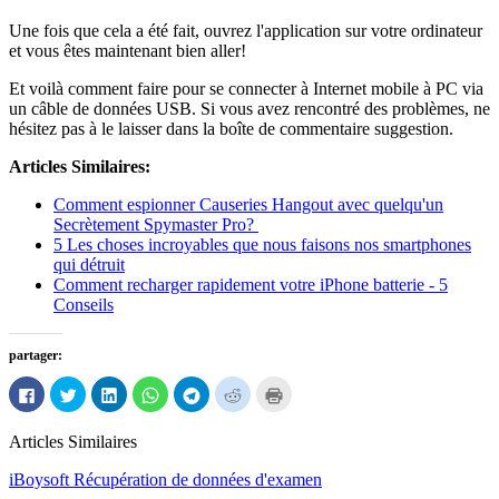
Une fois que cela a été fait, ouvrez l'application sur votre ordinateur
et vous êtes maintenant bien aller!
Et voilà comment faire pour se connecter à Internet mobile à PC via
un câble de données USB. Si vous avez rencontré des problèmes, ne
hésitez pas à le laisser dans la boîte de commentaire suggestion.
Articles Similaires:
Comment espionner Causeries Hangout avec quelqu'un
Secrètement Spymaster Pro?
5 Les choses incroyables que nous faisons nos smartphones
qui détruit
Comment recharger rapidement votre iPhone batterie - 5
Conseils
partager:
Cliquez
Cliquez
Cliquez
Cliquez
Cliquez
Cliquez
Cliquez
pour
pour
pour
pour
pour
pour
pour
partager
partager
partager
partager
partager
partager
imprimer
sur
sur
sur
sur
sur
sur
(Ouvre
Articles Similaires
Facebook
Twitter
LinkedIn
WhatsApp
Télégramme
Reddit
dans
(Ouvre
(Ouvre
(Ouvre
(Ouvre
(Ouvre
(Ouvre
une
dans
dans
dans
dans
dans
dans
nouvelle
iBoysoft Récupération de données d'examen
une
une
une
une
une
une
fenêtre)
nouvelle
nouvelle
nouvelle
nouvelle
nouvelle
nouvelle