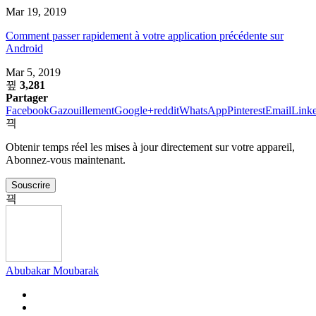
fenêtre)
fenêtre)
fenêtre)
fenêtre)
fenêtre)
fenêtre)
Mar 19, 2019
Comment passer rapidement à votre application précédente sur
Android
Mar 5, 2019
3,281
Partager
Facebook
Gazouillement
Google+
reddit
WhatsApp
Pinterest
Email
Link
Obtenir temps réel les mises à jour directement sur votre appareil,
Abonnez-vous maintenant.
Souscrire
Abubakar Moubarak