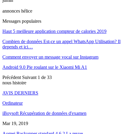
jumin
annonces hélice
Messages populaires
Haut 5 meilleure application compteur de calories 2019
Combien de données Est-ce un appel WhatsApp Utilisation? Il
depends et ici…
Comment envoyer un message vocal sur Instagram
Android 9.0 Pie roulant sur le Xiaomi Mi A1
Précédent
Suivant
1 de 33
nous histoire
AVIS DERNIERS
Ordinateur
iBoysoft Récupération de données d'examen
Mar 19, 2019
Aomei Backupper standard 4.6.2 La revue