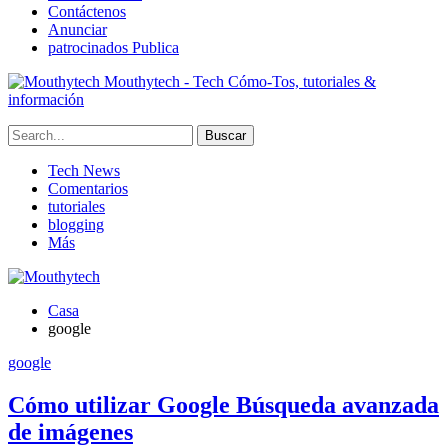
Contáctenos
Anunciar
patrocinados Publica
Mouthytech - Tech Cómo-Tos, tutoriales &
información
Tech News
Comentarios
tutoriales
blogging
Más
Casa
google
google
Cómo utilizar Google Búsqueda avanzada
de imágenes