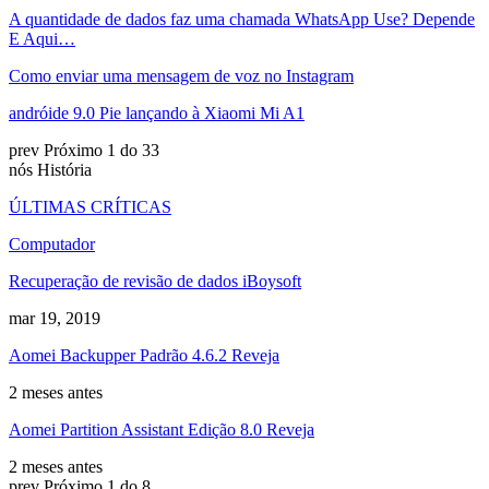
A quantidade de dados faz uma chamada WhatsApp Use? Depende
E Aqui…
Como enviar uma mensagem de voz no Instagram
andróide 9.0 Pie lançando à Xiaomi Mi A1
prev
Próximo
1 do 33
nós História
ÚLTIMAS CRÍTICAS
Computador
Recuperação de revisão de dados iBoysoft
mar 19, 2019
Aomei Backupper Padrão 4.6.2 Reveja
2 meses antes
Aomei Partition Assistant Edição 8.0 Reveja
2 meses antes
prev
Próximo
1 do 8