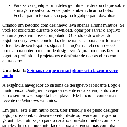
Para salvar qualquer um deles gentilmente deixou clique sobre
a imagem e salvá-lo. Você pode também clicar no botão
Fechar para retornar à sua página logotipo para download.
Criando um logotipo com designevo leva apenas alguns minutos! Se
você for solicitado durante o download, optar por salvar o arquivo
em uma pasta em nosso computador. Quando o download do
logotipo designevo é concluída, clique na pasta para abrir formatos
diferentes de seu logotipo, siga as instruções na tela como você
projeta para obter o melhor de designevo. Agora podemos fazer o
logotipo profissional projeta-nos e desfrutar de nossas obras com
entusiasmo.
Uma lista
do
8 Sinais de que o smartphone está fazendo você
mudo
A exigência navegador do sistema de designevo fabricante Logo é
muito baixa. Qualquer navegador recente encaixa enquanto você
tem o seu browser suporta flash player. Ele funciona com o mais
recente do Windows variantes.
Em geral, este é um muito bom, user-friendly e de pleno designer
logo profissional. O desenvolvedor deste software online queria
garantir fácil utilização para o usuário doméstico médio com a sua
simples, limpar limpo, interface de boa aparência, mas continha