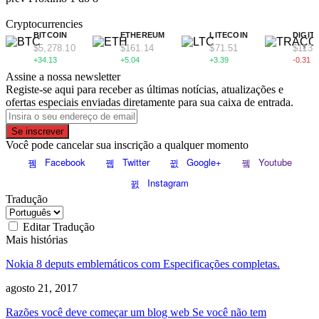
Cryptocurrencies
BITCOIN
ETHEREUM
LITECOIN
DIGIT
$5,278.10
$161.14
$71.51
$113.
+34.13
+5.04
+3.39
-0.31
Assine a nossa newsletter
Registe-se aqui para receber as últimas notícias, atualizações e
ofertas especiais enviadas diretamente para sua caixa de entrada.
Se inscrever
Você pode cancelar sua inscrição a qualquer momento
Facebook
Twitter
Google+
Youtube
Instagram
Tradução
Editar Tradução
Mais histórias
Nokia 8 deputs emblemáticos com Especificações completas.
agosto 21, 2017
Razões você deve começar um blog web Se você não tem