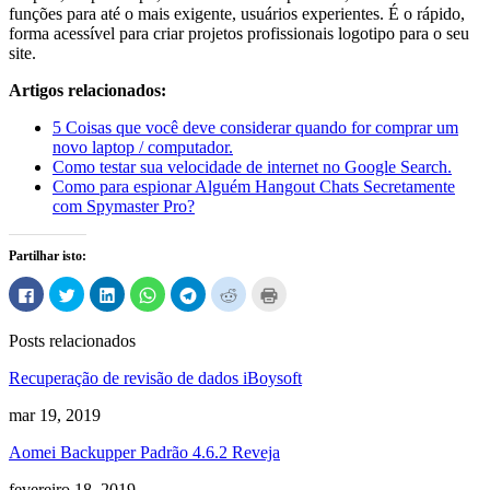
funções para até o mais exigente, usuários experientes. É o rápido,
forma acessível para criar projetos profissionais logotipo para o seu
site.
Artigos relacionados:
5 Coisas que você deve considerar quando for comprar um
novo laptop / computador.
Como testar sua velocidade de internet no Google Search.
Como para espionar Alguém Hangout Chats Secretamente
com Spymaster Pro?
Partilhar isto:
Clique
Carregue
Clique
Clique
Clique
Carregue
Carregue
para
aqui
para
para
para
aqui
aqui
partilhar
para
partilhar
compartilhar
compartilhar
para
para
no
partilhar
no
no
no
partilhar
imprimir
Posts relacionados
Facebook
no
LinkedIn
WhatsApp
Telegram
no
(Abre
(Abre
Twitter
(Abre
(Abre
(Abre
Reddit
em
em
(Abre
em
em
em
(Abre
uma
Recuperação de revisão de dados iBoysoft
uma
em
uma
uma
uma
em
nova
nova
uma
nova
nova
nova
uma
janela)
janela)
nova
janela)
janela)
janela)
nova
mar 19, 2019
janela)
janela)
Aomei Backupper Padrão 4.6.2 Reveja
fevereiro 18, 2019