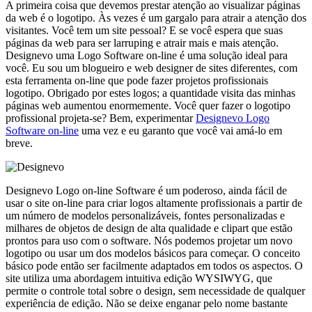
A primeira coisa que devemos prestar atenção ao visualizar páginas
da web é o logotipo. Às vezes é um gargalo para atrair a atenção dos
visitantes. Você tem um site pessoal? E se você espera que suas
páginas da web para ser larruping e atrair mais e mais atenção.
Designevo uma Logo Software on-line é uma solução ideal para
você. Eu sou um blogueiro e web designer de sites diferentes, com
esta ferramenta on-line que pode fazer projetos profissionais
logotipo. Obrigado por estes logos; a quantidade visita das minhas
páginas web aumentou enormemente. Você quer fazer o logotipo
profissional projeta-se? Bem, experimentar
Designevo Logo
Software on-line
uma vez e eu garanto que você vai amá-lo em
breve.
Designevo Logo on-line Software é um poderoso, ainda fácil de
usar o site on-line para criar logos altamente profissionais a partir de
um número de modelos personalizáveis, fontes personalizadas e
milhares de objetos de design de alta qualidade e clipart que estão
prontos para uso com o software. Nós podemos projetar um novo
logotipo ou usar um dos modelos básicos para começar. O conceito
básico pode então ser facilmente adaptados em todos os aspectos. O
site utiliza uma abordagem intuitiva edição WYSIWYG, que
permite o controle total sobre o design, sem necessidade de qualquer
experiência de edição. Não se deixe enganar pelo nome bastante