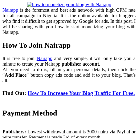
Nairapp
is the foremost and best ads network with high CPM rate
for all campaign in Nigeria
.
It is the option available for bloggers
who find it difficult to get approved by Google for ads
.
In this post
,
I
will be sharing with you how to start monetizing your blog with
Nairapp
.
How To Join Nairapp
It is free to join
Nairapp
and very simple
,
it will only take you a
minute to create your Nairapp
publisher account
.
All you need to do is
,
fill in your personal details
,
then click the
”
Add Place
”
button copy ads code and add it to your blog
.
That’s
all
.
Find Out
:
How To Increase Your Blog Traffic For Free
.
Payment Method
Publishers
:
Lowest withdrawal amount is
3000
naira via PayPal or
wire transfer
.
Payment is made 3rd of every month
.