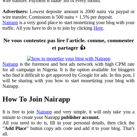
wire transfer. Payment is made 3rd of every month.
Advertisers:
Lowest deposite amount is 2000 naira via paypal or
wire transfer. Comissiom is 500 naira + 1.5% per deposit.
Nairapp
is a very good place to start monetizing your blog with your
traffic. All you have to do is to join by clicking
Here
.
Ne vous contentez pas lire l'article. comme, commenter
et partager 👍
Nairapp
is the foremost and best ads network with high CPM rate
for all campaign in Nigeria. It is the option available for bloggers
who find it difficult to get approved by Google for ads. In this post, I
will be sharing with you how to start monetizing your blog with
Nairapp.
How To Join Nairapp
It is free to join
Nairapp
and very simple, it will only take you a
minute to create your Nairapp
publisher account.
All you need to do is, fill in your personal details, then click the
”
Add Place
” button copy ads code and add it to your blog. That’s
all.