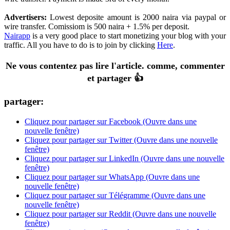
Advertisers
:
Lowest deposite amount is
2000
naira via paypal or
wire transfer
.
Comissiom is
500
naira
+ 1.5%
per deposit
.
Nairapp
is a very good place to start monetizing your blog with your
traffic
.
All you have to do is to join by clicking
Here
.
Ne vous contentez pas lire l'article. comme, commenter
et partager 👍
partager:
Cliquez pour partager sur Facebook (Ouvre dans une
nouvelle fenêtre)
Cliquez pour partager sur Twitter (Ouvre dans une nouvelle
fenêtre)
Cliquez pour partager sur LinkedIn (Ouvre dans une nouvelle
fenêtre)
Cliquez pour partager sur WhatsApp (Ouvre dans une
nouvelle fenêtre)
Cliquez pour partager sur Télégramme (Ouvre dans une
nouvelle fenêtre)
Cliquez pour partager sur Reddit (Ouvre dans une nouvelle
fenêtre)