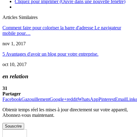
Cliquez pour imprimer (Ouvre dans une nouvelle fenêtre)
Articles Similaires
Comment faire pour coloriser la barre d'adresse Le navigateur
mobile pour…
nov 1, 2017
5 Avantages d'avoir un blog pour votre entreprise.
oct 10, 2017
en relation
31
Partager
Facebook
Gazouillement
Google+
reddit
WhatsApp
Pinterest
Email
Link
Obtenir temps réel les mises à jour directement sur votre appareil,
Abonnez-vous maintenant.
Souscrire