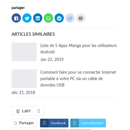
partager:
Cliquez
Cliquez
Cliquez
Cliquez
Cliquez
Cliquez
Cliquez
pour
pour
pour
pour
pour
pour
pour
partager
partager
partager
partager
partager
partager
imprimer
sur
sur
sur
sur
sur
sur
(Ouvre
Facebook
Twitter
LinkedIn
WhatsApp
Télégramme
Reddit
dans
(Ouvre
(Ouvre
(Ouvre
(Ouvre
(Ouvre
(Ouvre
une
ARTICLES SIMILAIRES
dans
dans
dans
dans
dans
dans
nouvelle
une
une
une
une
une
une
fenêtre)
nouvelle
nouvelle
nouvelle
nouvelle
nouvelle
nouvelle
Liste de 5 Apps Manga pour les utilisateurs
fenêtre)
fenêtre)
fenêtre)
fenêtre)
fenêtre)
fenêtre)
Android
Jan 22, 2019
Comment faire pour se connecter Internet
portable à votre PC via un câble de
données USB
déc 21, 2018
1,807
Partager
Facebook
Gazouillement