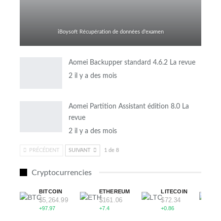
iBoysoft Récupération de données d'examen
Aomei Backupper standard 4.6.2 La revue
2 il y a des mois
Aomei Partition Assistant édition 8.0 La
revue
2 il y a des mois
PRÉCÉDENT
SUIVANT
1 de 8
Cryptocurrencies
BITCOIN
ETHEREUM
LITECOIN
$5,264.99
$161.06
$72.34
+97.97
+7.4
+0.86